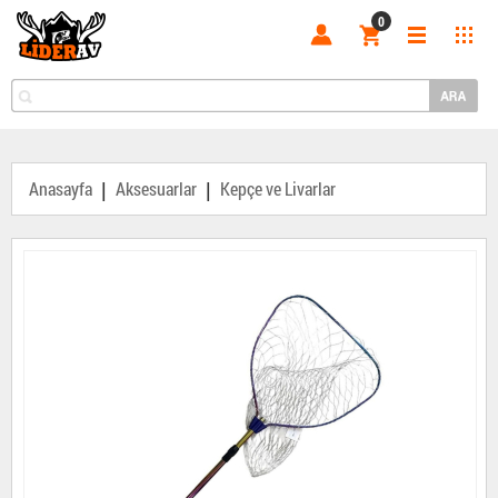
0
|
|
Anasayfa
Aksesuarlar
Kepçe ve Livarlar