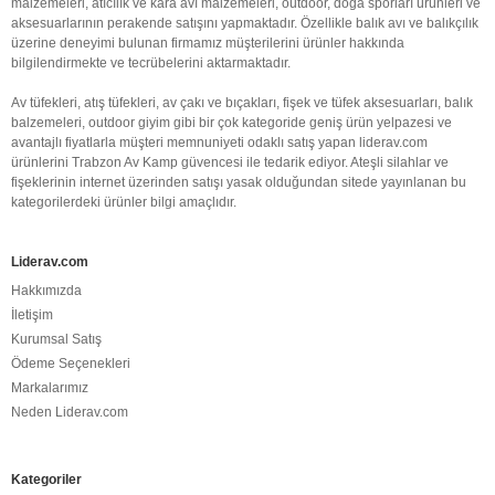
malzemeleri, atıcılık ve kara avı malzemeleri, outdoor, doğa sporları ürünleri ve
aksesuarlarının perakende satışını yapmaktadır. Özellikle balık avı ve balıkçılık
üzerine deneyimi bulunan firmamız müşterilerini ürünler hakkında
bilgilendirmekte ve tecrübelerini aktarmaktadır.
Av tüfekleri, atış tüfekleri, av çakı ve bıçakları, fişek ve tüfek aksesuarları, balık
balzemeleri, outdoor giyim gibi bir çok kategoride geniş ürün yelpazesi ve
avantajlı fiyatlarla müşteri memnuniyeti odaklı satış yapan liderav.com
ürünlerini Trabzon Av Kamp güvencesi ile tedarik ediyor. Ateşli silahlar ve
fişeklerinin internet üzerinden satışı yasak olduğundan sitede yayınlanan bu
kategorilerdeki ürünler bilgi amaçlıdır.
Liderav.com
Hakkımızda
İletişim
Kurumsal Satış
Ödeme Seçenekleri
Markalarımız
Neden Liderav.com
Kategoriler