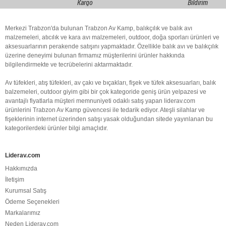
Kargo
Bildirim
Merkezi Trabzon'da bulunan Trabzon Av Kamp, balıkçılık ve balık avı
malzemeleri, atıcılık ve kara avı malzemeleri, outdoor, doğa sporları ürünleri ve
aksesuarlarının perakende satışını yapmaktadır. Özellikle balık avı ve balıkçılık
üzerine deneyimi bulunan firmamız müşterilerini ürünler hakkında
bilgilendirmekte ve tecrübelerini aktarmaktadır.
Av tüfekleri, atış tüfekleri, av çakı ve bıçakları, fişek ve tüfek aksesuarları, balık
balzemeleri, outdoor giyim gibi bir çok kategoride geniş ürün yelpazesi ve
avantajlı fiyatlarla müşteri memnuniyeti odaklı satış yapan liderav.com
ürünlerini Trabzon Av Kamp güvencesi ile tedarik ediyor. Ateşli silahlar ve
fişeklerinin internet üzerinden satışı yasak olduğundan sitede yayınlanan bu
kategorilerdeki ürünler bilgi amaçlıdır.
Liderav.com
Hakkımızda
İletişim
Kurumsal Satış
Ödeme Seçenekleri
Markalarımız
Neden Liderav.com