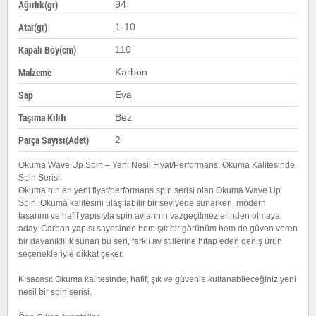
Ağırlık(gr)
94
Atar(gr)
1-10
Kapalı Boy(cm)
110
Malzeme
Karbon
Sap
Eva
Taşıma Kılıfı
Bez
Parça Sayısı(Adet)
2
Okuma Wave Up Spin – Yeni Nesil Fiyat/Performans, Okuma Kalitesinde
Spin Serisi
Okuma’nın en yeni fiyat/performans spin serisi olan Okuma Wave Up
Spin, Okuma kalitesini ulaşılabilir bir seviyede sunarken, modern
tasarımı ve hafif yapısıyla spin avlarının vazgeçilmezlerinden olmaya
aday. Carbon yapısı sayesinde hem şık bir görünüm hem de güven veren
bir dayanıklılık sunan bu seri, farklı av stillerine hitap eden geniş ürün
seçenekleriyle dikkat çeker.
Kısacası: Okuma kalitesinde, hafif, şık ve güvenle kullanabileceğiniz yeni
nesil bir spin serisi.