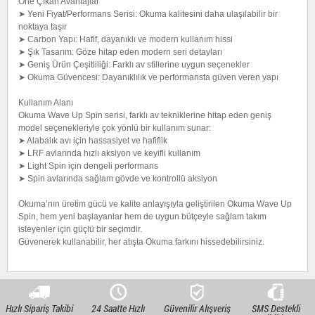
Öne Çıkan Avantajlar
➤ Yeni Fiyat/Performans Serisi: Okuma kalitesini daha ulaşılabilir bir
noktaya taşır
➤ Carbon Yapı: Hafif, dayanıklı ve modern kullanım hissi
➤ Şık Tasarım: Göze hitap eden modern seri detayları
➤ Geniş Ürün Çeşitliliği: Farklı av stillerine uygun seçenekler
➤ Okuma Güvencesi: Dayanıklılık ve performansta güven veren yapı
Kullanım Alanı
Okuma Wave Up Spin serisi, farklı av tekniklerine hitap eden geniş
model seçenekleriyle çok yönlü bir kullanım sunar:
➤ Alabalık avı için hassasiyet ve hafiflik
➤ LRF avlarında hızlı aksiyon ve keyifli kullanım
➤ Light Spin için dengeli performans
➤ Spin avlarında sağlam gövde ve kontrollü aksiyon
Okuma’nın üretim gücü ve kalite anlayışıyla geliştirilen Okuma Wave Up
Spin, hem yeni başlayanlar hem de uygun bütçeyle sağlam takım
isteyenler için güçlü bir seçimdir.
Güvenerek kullanabilir, her atışta Okuma farkını hissedebilirsiniz.
Hızlı Sipariş Takibi
24 Saatte Hızlı
Güvenilir Alışveriş
SMS Destekli