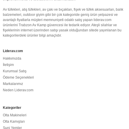
Av tüfekleri, atış tüfekleri, av çakı ve bıçakları, fişek ve tüfek aksesuarları, balık
balzemeleri, outdoor giyim gibi bir çok kategoride geniş ürün yelpazesi ve
avantajlı fiyatlarla müşteri memnuniyeti odaklı satış yapan liderav.com
ürünlerini Trabzon Av Kamp güvencesi ile tedarik ediyor. Ateşli silahlar ve
fişeklerinin internet üzerinden satışı yasak olduğundan sitede yayınlanan bu
kategorilerdeki ürünler bilgi amaçlıdır.
Liderav.com
Hakkımızda
İletişim
Kurumsal Satış
Ödeme Seçenekleri
Markalarımız
Neden Liderav.com
Kategoriler
Olta Makineleri
Olta Kamışları
Suni Yemler