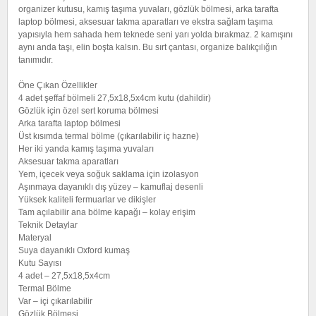
organizer kutusu, kamış taşıma yuvaları, gözlük bölmesi, arka tarafta
laptop bölmesi, aksesuar takma aparatları ve ekstra sağlam taşıma
yapısıyla hem sahada hem teknede seni yarı yolda bırakmaz. 2 kamışını
aynı anda taşı, elin boşta kalsın. Bu sırt çantası, organize balıkçılığın
tanımıdır.
Öne Çıkan Özellikler
4 adet şeffaf bölmeli 27,5x18,5x4cm kutu (dahildir)
Gözlük için özel sert koruma bölmesi
Arka tarafta laptop bölmesi
Üst kısımda termal bölme (çıkarılabilir iç hazne)
Her iki yanda kamış taşıma yuvaları
Aksesuar takma aparatları
Yem, içecek veya soğuk saklama için izolasyon
Aşınmaya dayanıklı dış yüzey – kamuflaj desenli
Yüksek kaliteli fermuarlar ve dikişler
Tam açılabilir ana bölme kapağı – kolay erişim
Teknik Detaylar
Materyal
Suya dayanıklı Oxford kumaş
Kutu Sayısı
4 adet – 27,5x18,5x4cm
Termal Bölme
Var – içi çıkarılabilir
Gözlük Bölmesi