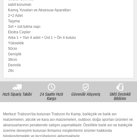
sabit korumalı
Kamış Yuvaları ve Aksesuar Aparatları
2+2 Adet
Taşıma
Sırt + üst tutma sapı
Ekstra Cepler
Arka 1 + Yan 4 adet + Üst 1 + Ön 4 kutulu
Yükseklik
50cm
Genişlik
38cm
Derinlik
28c
Hızlı Sipariş Takibi
24 Saatte Hızlı
Güvenilir Alışveriş
SMS Destekli
Kargo
Bildirim
Merkezi Trabzon'da bulunan Trabzon Av Kamp, balıkçılık ve balık avı
malzemeleri, atıcılık ve kara avı malzemeleri, outdoor, doğa sporları ürünleri ve
aksesuarlarının perakende satışını yapmaktadır. Özellikle balık avı ve balıkçılık
üzerine deneyimi bulunan firmamız müşterilerini ürünler hakkında
bilgilendirmekte ve tecrübelerini aktarmaktadır.