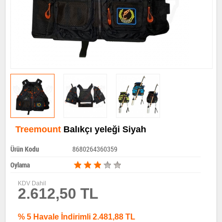
Treemount
Balıkçı yeleği Siyah
Ürün Kodu
8680264360359
Oylama
KDV Dahil
2.612,50 TL
% 5 Havale İndirimli 2.481,88 TL