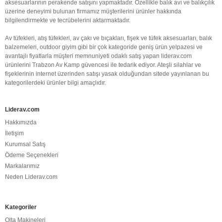
aksesuarlarının perakende satışını yapmaktadır. Özellikle balık avı ve balıkçılık
üzerine deneyimi bulunan firmamız müşterilerini ürünler hakkında
bilgilendirmekte ve tecrübelerini aktarmaktadır.
Av tüfekleri, atış tüfekleri, av çakı ve bıçakları, fişek ve tüfek aksesuarları, balık
balzemeleri, outdoor giyim gibi bir çok kategoride geniş ürün yelpazesi ve
avantajlı fiyatlarla müşteri memnuniyeti odaklı satış yapan liderav.com
ürünlerini Trabzon Av Kamp güvencesi ile tedarik ediyor. Ateşli silahlar ve
fişeklerinin internet üzerinden satışı yasak olduğundan sitede yayınlanan bu
kategorilerdeki ürünler bilgi amaçlıdır.
Liderav.com
Hakkımızda
İletişim
Kurumsal Satış
Ödeme Seçenekleri
Markalarımız
Neden Liderav.com
Kategoriler
Olta Makineleri