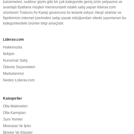
balzemeleri, outdoor giyim gibi bir çok kategoride geniş ürün yelpazesi ve
avantajlı fiyatlarla müşteri memnuniyeti odaklı satış yapan liderav.com
ürünlerini Trabzon Av Kamp güvencesi ile tedarik ediyor. Ateşli silahlar ve
fişeklerinin internet üzerinden satışı yasak olduğundan sitede yayınlanan bu
kategorilerdeki ürünler bilgi amaçlıdır.
Liderav.com
Hakkımızda
İletişim
Kurumsal Satış
Ödeme Seçenekleri
Markalarımız
Neden Liderav.com
Kategoriler
Olta Makineleri
Olta Kamışları
Suni Yemler
Misinalar Ve İpler
İğneler Ve Klipsler