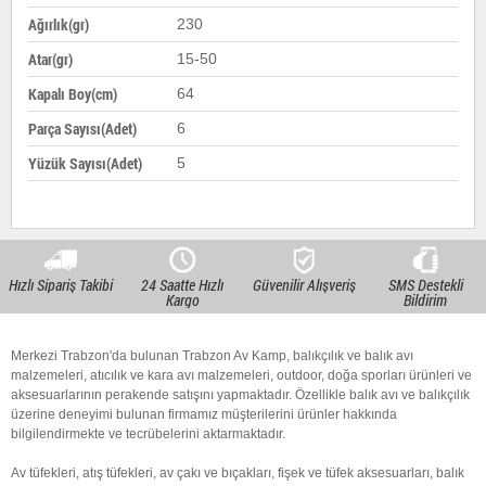
Ağırlık(gr)
230
Atar(gr)
15-50
Kapalı Boy(cm)
64
Parça Sayısı(Adet)
6
Yüzük Sayısı(Adet)
5
Hızlı Sipariş Takibi
24 Saatte Hızlı
Güvenilir Alışveriş
SMS Destekli
Kargo
Bildirim
Merkezi Trabzon'da bulunan Trabzon Av Kamp, balıkçılık ve balık avı
malzemeleri, atıcılık ve kara avı malzemeleri, outdoor, doğa sporları ürünleri ve
aksesuarlarının perakende satışını yapmaktadır. Özellikle balık avı ve balıkçılık
üzerine deneyimi bulunan firmamız müşterilerini ürünler hakkında
bilgilendirmekte ve tecrübelerini aktarmaktadır.
Av tüfekleri, atış tüfekleri, av çakı ve bıçakları, fişek ve tüfek aksesuarları, balık