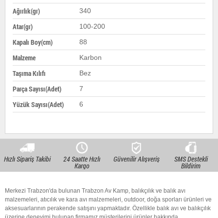
Ağırlık(gr)
340
Atar(gr)
100-200
Kapalı Boy(cm)
88
Malzeme
Karbon
Taşıma Kılıfı
Bez
Parça Sayısı(Adet)
7
Yüzük Sayısı(Adet)
6
Hızlı Sipariş Takibi
24 Saatte Hızlı
Güvenilir Alışveriş
SMS Destekli
Kargo
Bildirim
Merkezi Trabzon'da bulunan Trabzon Av Kamp, balıkçılık ve balık avı
malzemeleri, atıcılık ve kara avı malzemeleri, outdoor, doğa sporları ürünleri ve
aksesuarlarının perakende satışını yapmaktadır. Özellikle balık avı ve balıkçılık
üzerine deneyimi bulunan firmamız müşterilerini ürünler hakkında