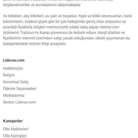
bilgilendirmekte ve tecrübelerini aktarmaktadır.
Av tüfekleri, atış tüfekleri, av çakı ve bıçakları, fişek ve tüfek aksesuarları, balık
balzemeleri, outdoor giyim gibi bir çok kategoride geniş ürün yelpazesi ve
avantajlı fiyatlarla müşteri memnuniyeti odaklı satış yapan liderav.com
ürünlerini Trabzon Av Kamp güvencesi ile tedarik ediyor. Ateşli silahlar ve
fişeklerinin internet üzerinden satışı yasak olduğundan sitede yayınlanan bu
kategorilerdeki ürünler bilgi amaçlıdır.
Liderav.com
Hakkımızda
İletişim
Kurumsal Satış
Ödeme Seçenekleri
Markalarımız
Neden Liderav.com
Kategoriler
Olta Makineleri
Olta Kamışları